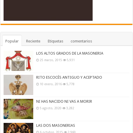
Popular
Reciente
Etiquetas
comentarios
LOS ALTOS GRADOS DE LA MASONERIA
25 marzo, 2015
5,931
RITO ESCOCÉS ANTIGUO Y ACEPTADO
10 enero, 2016
5,778
NI HAS NACIDO NI VAS A MORIR
5 agosto, 2020
3,282
LAS DOS MASONERIAS
6 octubre, 2015
2,960