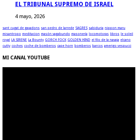
EL TRIBUNAL SUPREMO DE ISRAEL
4 mayo, 2026
sant cugat de gavadons
san pedro de larrede
SAGRES
sabiduria
nippon maru
misantropo
meditacion
masón vagabundo
masonería
locomotoras
libros
le soleil
royal
LA SIRENE
La Bounty
GORCH FOCK
GOLDEN HIND
el filo de la navaja
elcano
cutty
coches
coche de bomberos
cape horn
bomberos
barcos
amerigo vespucci
MI CANAL YOUTUBE