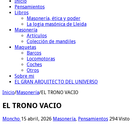
Inicio
Pensamientos
Libros
Masonería, ética y poder
La logia masónica de Lleida
Masonería
Artículos
Colección de mandiles
Maquetas
Barcos
Locomotoras
Coches
Otros
Sobre mi
EL GRAN ARQUITECTO DEL UNIVERSO
Inicio
/
Masonería
/
EL TRONO VACIO
EL TRONO VACIO
Moncho
15 abril, 2026
Masonería
,
Pensamientos
294 Visto