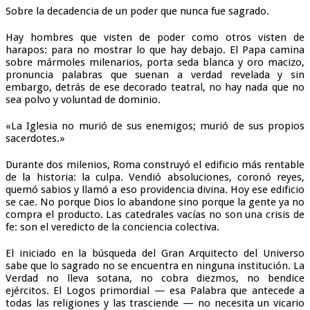
Sobre la decadencia de un poder que nunca fue sagrado.
Hay hombres que visten de poder como otros visten de
harapos: para no mostrar lo que hay debajo. El Papa camina
sobre mármoles milenarios, porta seda blanca y oro macizo,
pronuncia palabras que suenan a verdad revelada y sin
embargo, detrás de ese decorado teatral, no hay nada que no
sea polvo y voluntad de dominio.
«La Iglesia no murió de sus enemigos; murió de sus propios
sacerdotes.»
Durante dos milenios, Roma construyó el edificio más rentable
de la historia: la culpa. Vendió absoluciones, coronó reyes,
quemó sabios y llamó a eso providencia divina. Hoy ese edificio
se cae. No porque Dios lo abandone sino porque la gente ya no
compra el producto. Las catedrales vacías no son una crisis de
fe: son el veredicto de la conciencia colectiva.
El iniciado en la búsqueda del Gran Arquitecto del Universo
sabe que lo sagrado no se encuentra en ninguna institución. La
Verdad no lleva sotana, no cobra diezmos, no bendice
ejércitos. El Logos primordial — esa Palabra que antecede a
todas las religiones y las trasciende — no necesita un vicario