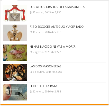
LOS ALTOS GRADOS DE LA MASONERIA
25 marzo, 2015
5,930
RITO ESCOCÉS ANTIGUO Y ACEPTADO
10 enero, 2016
5,776
NI HAS NACIDO NI VAS A MORIR
5 agosto, 2020
3,277
LAS DOS MASONERIAS
6 octubre, 2015
2,960
EL BESO DE LA RATA
22 enero, 2016
2,781