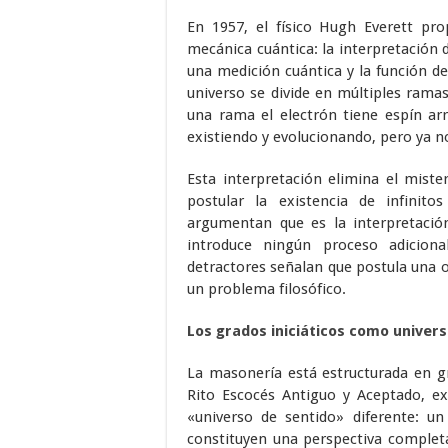
En 1957, el físico Hugh Everett pr
mecánica cuántica: la interpretación
una medición cuántica y la función de
universo se divide en múltiples ramas
una rama el electrón tiene espín ar
existiendo y evolucionando, pero ya no
Esta interpretación elimina el miste
postular la existencia de infinito
argumentan que es la interpretació
introduce ningún proceso adicion
detractores señalan que postula una 
un problema filosófico.
Los grados iniciáticos como univer
La masonería está estructurada en gr
Rito Escocés Antiguo y Aceptado, ex
«universo de sentido» diferente: u
constituyen una perspectiva completa