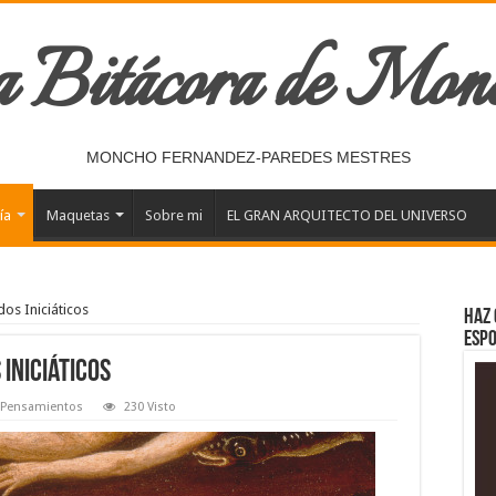
 Bitácora de Mon
MONCHO FERNANDEZ-PAREDES MESTRES
ía
Maquetas
Sobre mi
EL GRAN ARQUITECTO DEL UNIVERSO
os Iniciáticos
Haz 
esp
Iniciáticos
Pensamientos
230 Visto