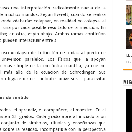
opuso una interpretación radicalmente nueva de la
 de muchos mundos. Según Everett, cuando se realiza
 onda «debería» colapsar, en realidad no colapsa: el
, una por cada posible resultado de la medición. En
riba; en otra, espín abajo. Ambas ramas continúan
 pueden interactuar entre sí.
rioso «colapso de la función de onda» al precio de
EL 
s universos paralelos. Los físicos que la apoyan
2
n más simple de la mecánica cuántica, ya que no
al más allá de la ecuación de Schrödinger. Sus
ontología enorme —infinitos universos— para evitar
MI C
sos de sentido
ados: el aprendiz, el compañero, el maestro. En el
isten 33 grados. Cada grado abre al iniciado a un
n conjunto de símbolos, rituales y enseñanzas que
 sobre la realidad, incompatible con la perspectiva