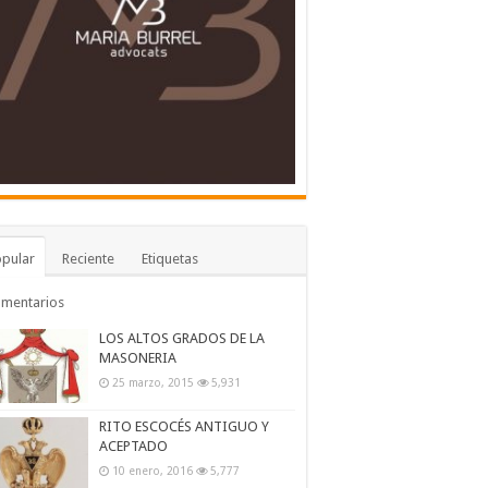
pular
Reciente
Etiquetas
omentarios
LOS ALTOS GRADOS DE LA
MASONERIA
25 marzo, 2015
5,931
RITO ESCOCÉS ANTIGUO Y
ACEPTADO
10 enero, 2016
5,777