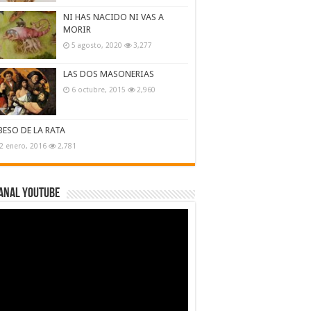
NI HAS NACIDO NI VAS A
MORIR
5 agosto, 2020
3,277
LAS DOS MASONERIAS
6 octubre, 2015
2,960
BESO DE LA RATA
2 enero, 2016
2,781
ANAL YOUTUBE